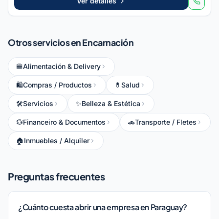
Ver detalles
Otros servicios en Encarnación
🍔
Alimentación & Delivery
🛍
Compras / Productos
💊
Salud
🛠️
Servicios
✨
Belleza & Estética
💱
Financeiro & Documentos
🚗
Transporte / Fletes
🏠
Inmuebles / Alquiler
Preguntas frecuentes
¿Cuánto cuesta abrir una empresa en Paraguay?