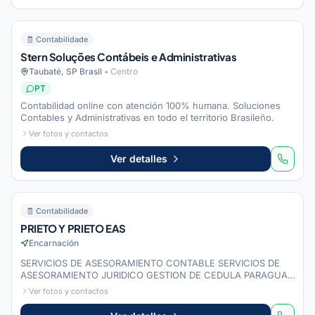
Cerrado
🧾
Contabilidade
Stern Soluções Contábeis e
Administrativas
Stern Soluções Contábeis e Administrativas
Taubaté, SP Brasil
•
Centro
PT
Contabilidad online con atención 100% humana. Soluciones
Contables y Administrativas en todo el territorio Brasileño.
Ver fotos y contactos
Ver detalles
🧾
🧾
Contabilidade
PRIETO Y PRIETO
EAS
PRIETO Y PRIETO EAS
Encarnación
SERVICIOS DE ASESORAMIENTO CONTABLE SERVICIOS DE
ASESORAMIENTO JURIDICO GESTION DE CEDULA PARAGUAY
Y APERTURA DE RUC
Ver fotos y contactos