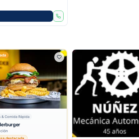
ada
 & Comida Rápida
derburger
ción
sa destacada