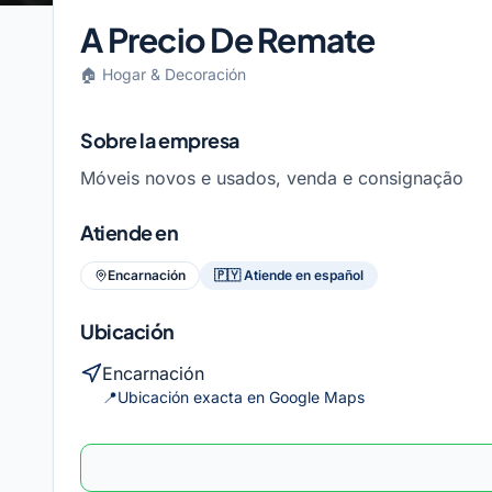
A Precio De Remate
🏠
Hogar & Decoración
Sobre la empresa
Móveis novos e usados, venda e consignação
Atiende en
Encarnación
🇵🇾
Atiende en español
Ubicación
Encarnación
📍
Ubicación exacta en Google Maps