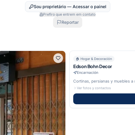
Sou proprietário — Acessar o painel
Prefiro que entrem em contato
Reportar
🏠
Hogar & Decoración
Edson Bohn Decor
Encarnación
Cortinas, persianas y muebles a
Ver fotos y contactos