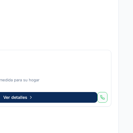
🏠
Edson Bohn
Decor
 medida para su hogar
Ver detalles