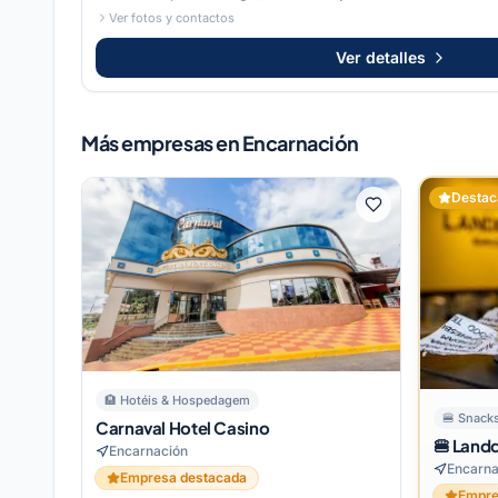
Ver fotos y contactos
Ver detalles
Más empresas en Encarnación
Destac
🏨
Hotéis & Hospedagem
🍔
Snacks
Carnaval Hotel Casino
🍔 Land
Encarnación
Encarna
Empresa destacada
Empre