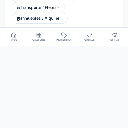
🚗
Transporte / Fletes
🏠
Inmuebles / Alquiler
Inicio
Categorías
Promociones
Favoritos
Registrar
Conecta PY es una plataforma de divulgación de servicios y
anuncios locales. No nos responsabilizamos por negociaciones
entre usuarios y anunciantes.
Términos de Uso
•
Política de Privacidad
Soporte vía WhatsApp
©
2026
Conecta PY