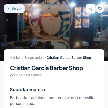
Pular para o conteúdo
Volver
Inicio
Encarnación
Cristian García Barber Shop
Cristian García Barber Shop
💇
Cabelos & Salões
Sobre la empresa
Barbearia tradicional com consultoria de estilo
personalizada.