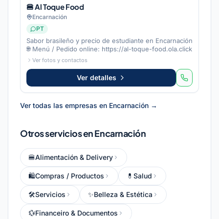
🍔 Al Toque Food
Encarnación
PT
Sabor brasileño y precio de estudiante en Encarnación
🌐 Menú / Pedido online: https://al-toque-food.ola.click
Ver fotos y contactos
Ver detalles
Ver todas las empresas en Encarnación →
Otros servicios en Encarnación
🍔
Alimentación & Delivery
🛍
Compras / Productos
💊
Salud
🛠️
Servicios
✨
Belleza & Estética
💱
Financeiro & Documentos