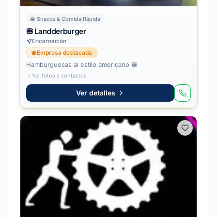
🍔
Snacks & Comida Rápida
🍔 Landderburger
Encarnación
Empresa destacada
Hamburguesas al estilo americano 🍔
Ver fotos y contactos
Ver detalles